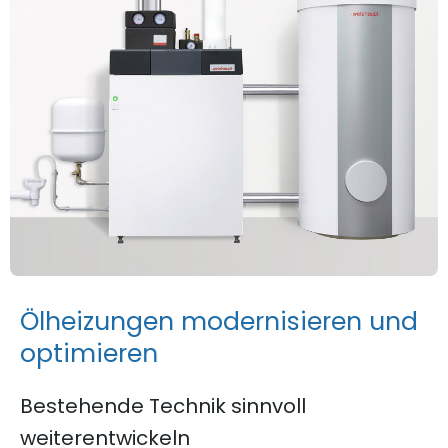
Ö
l
h
e
i
z
u
n
g
e
n
m
o
d
e
r
n
i
s
i
e
r
e
n
u
n
d
o
p
t
i
m
i
e
r
e
n
Bestehende Technik sinnvoll
weiterentwickeln