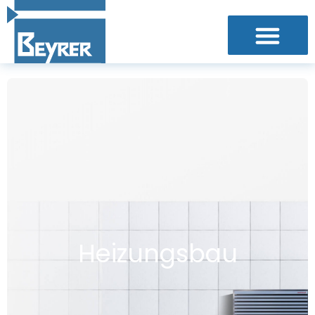
H
e
i
z
u
n
g
s
b
a
u