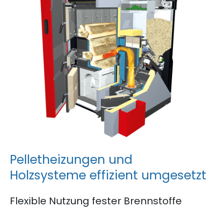
P
e
l
l
e
t
h
e
i
z
u
n
g
e
n
u
n
d
H
o
l
z
s
y
s
t
e
m
e
e
f
f
i
z
i
e
n
t
u
m
g
e
s
e
t
z
t
Flexible Nutzung fester Brennstoffe