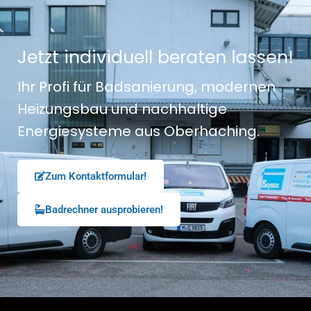
J
e
t
z
t
i
n
d
i
v
i
d
u
e
l
l
b
e
r
a
t
e
n
l
a
s
s
e
n
!
Ihr Profi für Badsanierung, modernen
Heizungsbau und nachhaltige
Energiesysteme aus Oberhaching.
Zum Kontaktformular!
Badrechner ausprobieren!