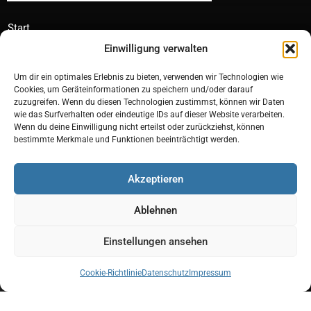
Start
Einwilligung verwalten
Förderung & Finanzierung
Über uns
Um dir ein optimales Erlebnis zu bieten, verwenden wir Technologien wie
Cookies, um Geräteinformationen zu speichern und/oder darauf
Jobs
zuzugreifen. Wenn du diesen Technologien zustimmst, können wir Daten
wie das Surfverhalten oder eindeutige IDs auf dieser Website verarbeiten.
Serviceauftrag
Wenn du deine Einwilligung nicht erteilst oder zurückziehst, können
Kontakt
bestimmte Merkmale und Funktionen beeinträchtigt werden.
Akzeptieren
Ablehnen
Einstellungen ansehen
Impressum
Datenschutz
Cookie - Richtlinie (EU)
Cookie-Richtlinie
Datenschutz
Impressum
© 2026 Beyrer GmbH