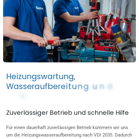
H
e
i
z
u
n
g
s
w
a
r
t
u
n
g
,
W
a
s
s
e
r
a
u
f
b
e
r
e
i
t
u
n
g
u
n
d
N
o
t
d
i
e
n
s
t
Zuverlässiger Betrieb und schnelle Hilfe
Für einen dauerhaft zuverlässigen Betrieb kümmern wir uns
um die Heizungswasseraufbereitung nach VDI 2035. Dadurch