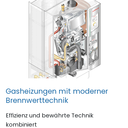
G
a
s
h
e
i
z
u
n
g
e
n
m
i
t
m
o
d
e
r
n
e
r
B
r
e
n
n
w
e
r
t
t
e
c
h
n
i
k
Effizienz und bewährte Technik
kombiniert