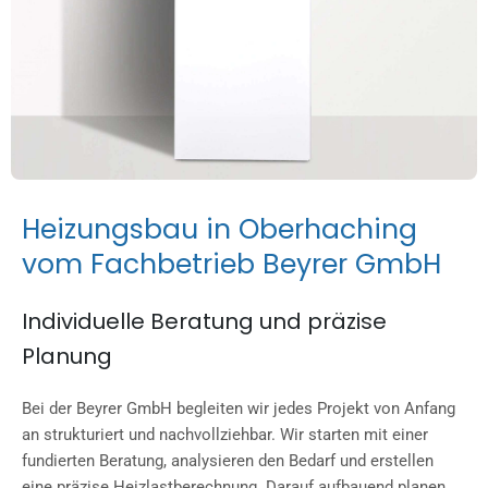
H
e
i
z
u
n
g
s
b
a
u
i
n
O
b
e
r
h
a
c
h
i
n
g
v
o
m
F
a
c
h
b
e
t
r
i
e
b
B
e
y
r
e
r
G
m
b
H
Individuelle Beratung und präzise
Planung
Bei der Beyrer GmbH begleiten wir jedes Projekt von Anfang
an strukturiert und nachvollziehbar. Wir starten mit einer
fundierten Beratung, analysieren den Bedarf und erstellen
eine präzise Heizlastberechnung. Darauf aufbauend planen