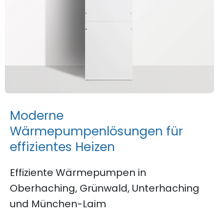
M
o
d
e
r
n
e
W
ä
r
m
e
p
u
m
p
e
n
l
ö
s
u
n
g
e
n
f
ü
r
e
f
f
i
z
i
e
n
t
e
s
H
e
i
z
e
n
Effiziente Wärmepumpen in
Oberhaching, Grünwald, Unterhaching
und München-Laim