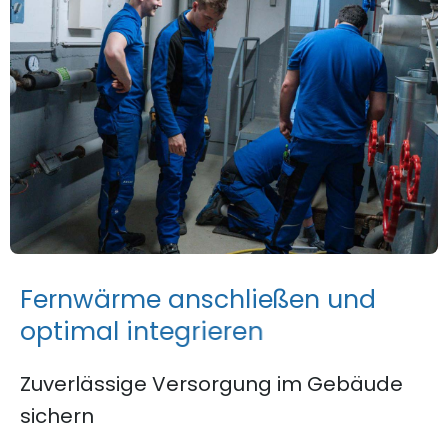
F
e
r
n
w
ä
r
m
e
a
n
s
c
h
l
i
e
ß
e
n
u
n
d
o
p
t
i
m
a
l
i
n
t
e
g
r
i
e
r
e
n
Zuverlässige Versorgung im Gebäude
sichern