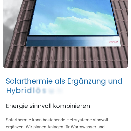
S
o
l
a
r
t
h
e
r
m
i
e
a
l
s
E
r
g
ä
n
z
u
n
g
u
n
d
H
y
b
r
i
d
l
ö
s
u
n
g
Energie sinnvoll kombinieren
Solarthermie kann bestehende Heizsysteme sinnvoll
ergänzen. Wir planen Anlagen für Warmwasser und