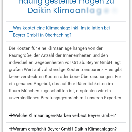
H
ä
u
f
i
g
g
e
s
t
e
l
l
t
e
F
r
a
g
e
n
z
u
D
a
i
k
i
n
K
l
i
m
a
a
n
l
a
g
e
n
Was kostet eine Klimaanlage inkl. Installation bei
Beyrer GmbH in Oberhaching?
Die Kosten für eine Klimaanlage hängen von der
Raumgröße, der Anzahl der Inneneinheiten und den
individuellen Gegebenheiten vor Ort ab. Beyrer GmbH legt
großen Wert auf vollständige Kostentransparenz – es gibt
keine versteckten Kosten oder böse Überraschungen. Für
ein genaues Angebot, das auf Ihre Räumlichkeiten im
Raum München zugeschnitten ist, empfehlen wir ein
unverbindliches Beratungsgespräch mit unseren Experten.
Welche Klimaanlagen-Marken verbaut Beyrer GmbH?
Warum empfiehlt Beyrer GmbH Daikin Klimaanlagen?