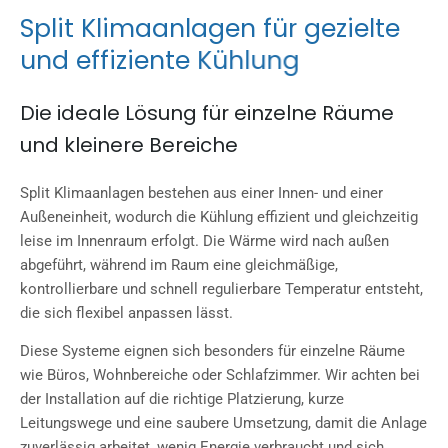
S
p
l
i
t
K
l
i
m
a
a
n
l
a
g
e
n
f
ü
r
g
e
z
i
e
l
t
e
u
n
d
e
f
f
i
z
i
e
n
t
e
K
ü
h
l
u
n
g
Die ideale Lösung für einzelne Räume
und kleinere Bereiche
Split Klimaanlagen bestehen aus einer Innen- und einer
Außeneinheit, wodurch die Kühlung effizient und gleichzeitig
leise im Innenraum erfolgt. Die Wärme wird nach außen
abgeführt, während im Raum eine gleichmäßige,
kontrollierbare und schnell regulierbare Temperatur entsteht,
die sich flexibel anpassen lässt.
Diese Systeme eignen sich besonders für einzelne Räume
wie Büros, Wohnbereiche oder Schlafzimmer. Wir achten bei
der Installation auf die richtige Platzierung, kurze
Leitungswege und eine saubere Umsetzung, damit die Anlage
zuverlässig arbeitet, wenig Energie verbraucht und sich