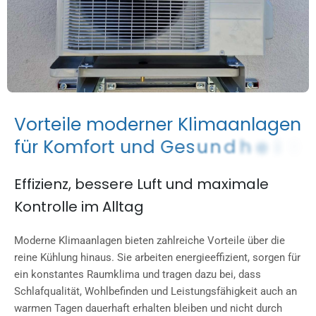
V
o
r
t
e
i
l
e
m
o
d
e
r
n
e
r
K
l
i
m
a
a
n
l
a
g
e
n
f
ü
r
K
o
m
f
o
r
t
u
n
d
G
e
s
u
n
d
h
e
i
t
Effizienz, bessere Luft und maximale
Kontrolle im Alltag
Moderne Klimaanlagen bieten zahlreiche Vorteile über die
reine Kühlung hinaus. Sie arbeiten energieeffizient, sorgen für
ein konstantes Raumklima und tragen dazu bei, dass
Schlafqualität, Wohlbefinden und Leistungsfähigkeit auch an
warmen Tagen dauerhaft erhalten bleiben und nicht durch