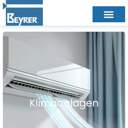
K
l
i
m
a
a
n
l
a
g
e
n