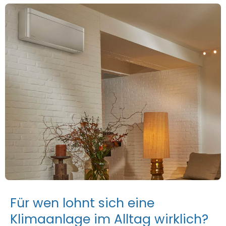
F
ü
r
w
e
n
l
o
h
n
t
s
i
c
h
e
i
n
e
K
l
i
m
a
a
n
l
a
g
e
i
m
A
l
l
t
a
g
w
i
r
k
l
i
c
h
?