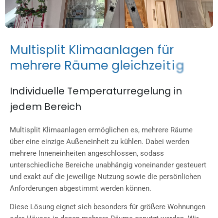
M
u
l
t
i
s
p
l
i
t
K
l
i
m
a
a
n
l
a
g
e
n
f
ü
r
m
e
h
r
e
r
e
R
ä
u
m
e
g
l
e
i
c
h
z
e
i
t
i
g
Individuelle Temperaturregelung in
jedem Bereich
Multisplit Klimaanlagen ermöglichen es, mehrere Räume
über eine einzige Außeneinheit zu kühlen. Dabei werden
mehrere Inneneinheiten angeschlossen, sodass
unterschiedliche Bereiche unabhängig voneinander gesteuert
und exakt auf die jeweilige Nutzung sowie die persönlichen
Anforderungen abgestimmt werden können.
Diese Lösung eignet sich besonders für größere Wohnungen