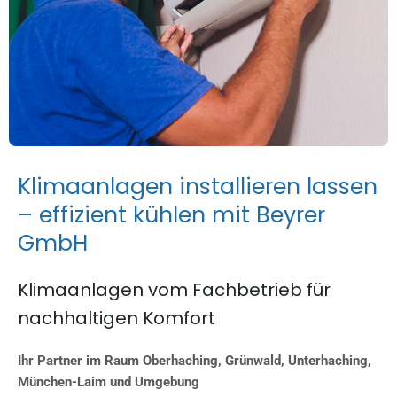
K
l
i
m
a
a
n
l
a
g
e
n
i
n
s
t
a
l
l
i
e
r
e
n
l
a
s
s
e
n
–
e
f
f
i
z
i
e
n
t
k
ü
h
l
e
n
m
i
t
B
e
y
r
e
r
G
m
b
H
Klimaanlagen vom Fachbetrieb für
nachhaltigen Komfort
Ihr Partner im Raum Oberhaching, Grünwald, Unterhaching,
München-Laim und Umgebung