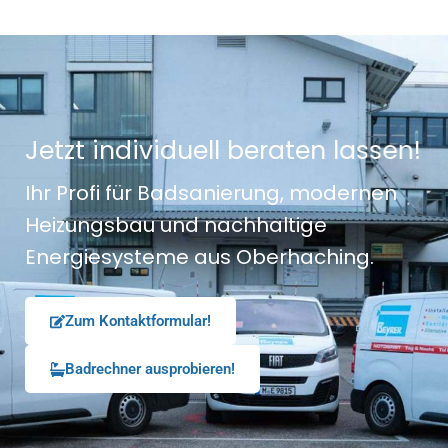
J
e
t
z
t
i
n
d
i
v
i
d
u
e
l
l
b
e
r
a
t
e
n
l
a
s
s
e
n
!
Ihr Profi für Badsanierung, modernen
Heizungsbau und nachhaltige
Energiesysteme aus Oberhaching.
Zum Kontaktformular!
Badrechner ausprobieren!