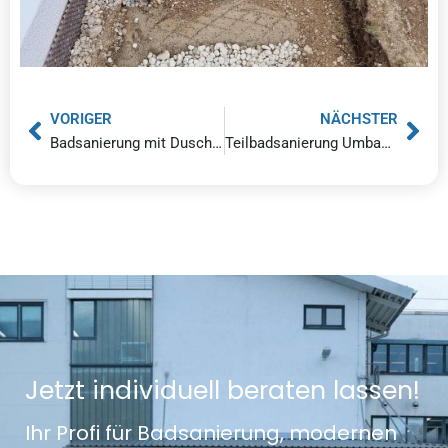
VORIGER
NÄCHSTER
Badsanierung mit Dusche und Whirlwanne in München-Harlaching
Teilbadsanierung Umbau von Badewanne auf Dusche in Pullach im Isartal
J
e
t
z
t
i
n
d
i
v
i
d
u
e
l
l
b
e
r
a
t
e
n
l
a
s
s
e
n
!
Ihr Profi für Badsanierung, modernen