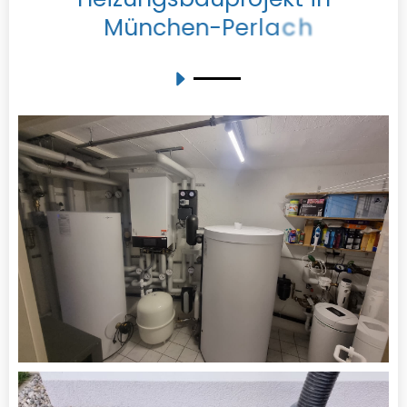
M
ü
n
c
h
e
n
-
P
e
r
l
a
c
h