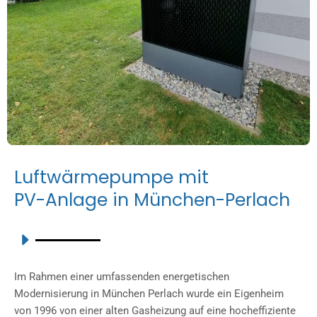
L
u
f
t
w
ä
r
m
e
p
u
m
p
e
m
i
t
P
V
-
A
n
l
a
g
e
i
n
M
ü
n
c
h
e
n
-
P
e
r
l
a
c
h
Im Rahmen einer umfassenden energetischen
Modernisierung in München Perlach wurde ein Eigenheim
von 1996 von einer alten Gasheizung auf eine hocheffiziente