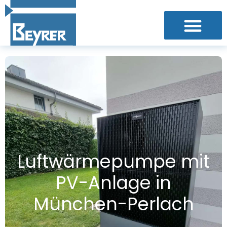
L
u
f
t
w
ä
r
m
e
p
u
m
p
e
m
i
t
P
V
-
A
n
l
a
g
e
i
n
M
ü
n
c
h
e
n
-
P
e
r
l
a
c
h