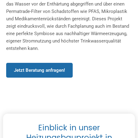
das Wasser vor der Enthärtung abgegriffen und über einen
Permatrade-Filter von Schadstoffen wie PFAS, Mikroplastik
und Medikamentenrückständen gereinigt. Dieses Projekt
zeigt eindrucksvoll, wie durch Fachplanung auch im Bestand
eine perfekte Symbiose aus nachhaltiger Wärmeerzeugung,
eigener Stromnutzung und höchster Trinkwasserqualität
entstehen kann.
Jetzt Beratung anfragen!
E
i
n
b
l
i
c
k
i
n
u
n
s
e
r
H
e
i
z
u
n
g
s
b
a
u
p
r
o
j
e
k
t
i
n